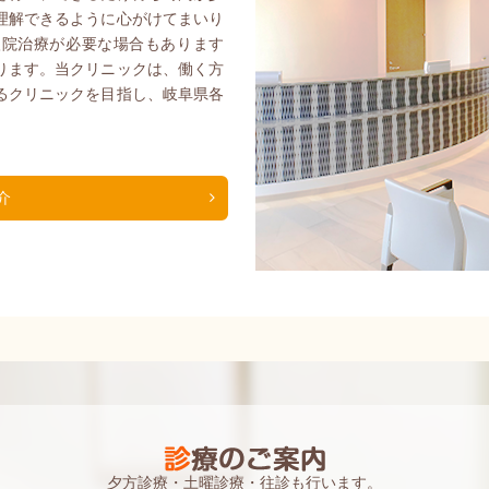
理解できるように心がけてまいり
生診察のお知らせ（第1，3，5の土曜日）
入院治療が必要な場合もあります
ります。当クリニックは、働く方
内
るクリニックを目指し、岐阜県各
挨拶
介
夕方診療・土曜診療・往診も行います。